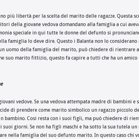
no più libertà per la scelta del marito delle ragazze. Questa s
itori della giovane vedova domandano alla famiglia a cui avevan
rimonia speciale in qui tutte le donne del defunto si pronuncian
lla famiglia lo deve dire. Questo i Balanta non lo consideran
un uomo della famiglia del marito, può chiedere di rientrare a 
 suo marito fittizio, questo fa capire a tutti che ha un amico
ne
e giovani vedove. Se una vedova attempata madre di bambini e s
 decide di prendere come marito simbolico un ragazzo piccolo d
un bambino. Cosi resta con i suoi figli, ma può chiedere di rien
ei suoi giorni. Se non ha figli maschi e ha sotto la sua tutela u
tare nella famiglia del suo defunto marito. In questo caso chi 