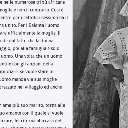
 nelle numerose tribù africane
oglie e non il contrario. Così è
ntre per i cattolici nessuno ha il
ha unito. Per i Balanta l’uomo
are ufficialmente la moglie. Il
nde dal fatto che la donna
aggio, poi alla famiglia e solo
o uomo. Una volta che un uomo
ntile con gli anziani della
ipudiare, se vuole stare in
n uomo manda via sua moglie
prezzato nel villaggio ed anche
n ama più suo marito, torna alla
suo amante con il quale si vuole
rcare, lei ritorna alla casa del