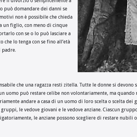
ere il divorzio o semplicemente a
rito può domandare dei danni se
 motivi non è possibile che chieda
a un figlio, con meno di cinque
ortarlo con se o lo può lasciare a
o che lo tenga con se fino all’età
l padre.
sabile che una ragazza resti zitella. Tutte le donne si devono s
un uomo può restare celibe non volontariamente, ma quando n
amente andare a casa di un uomo di loro scelta o scelta dei ge
gruppi, le vedove giovani e le vedove anziane. Ciascun gruppo ha
gatoriamente, le anziane possono scegliere di restare nubili o 