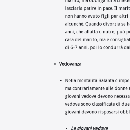
marito, ma obbliga lui a chied
lasciarla patire in pace. Il ma
non hanno avuto figli per altri
alcunchè. Quando divorzia se h
anni, che allatta o nutre, può p
casa del marito, ma è consigliat
di 6-7 anni, poi lo condurrà da
Vedovanza
Nella mentalità Balanta è impen
ma contrariamente alle donne 
giovani vedove devono necessari
vedove sono classificate di due 
giovani devono risposarsi obbli
Le giovani vedove